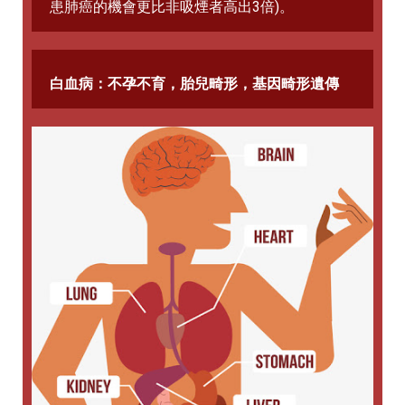
患肺癌的機會更比非吸煙者高出3倍)。
白血病：不孕不育，胎兒畸形，基因畸形遺傳