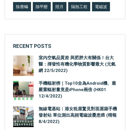
除塵蟎
除甲醛
陪月
隔熱工程
電磁波
RECENT POSTS
室內空氣品質差 與肥胖大有關係！台大
醫：揮發性有機化學物質影響最大 (元氣
網 22/5/2022)
手機輻射榜｜Top10全為Android機、最
嚴重輻射量竟是iPhone兩倍 (HK01
12/4/2022)
無線電基站︳港女租屋驚見對面屋築手機
發射站 單位測出高頻電磁波憂患癌 (晴報
8/4/2022)