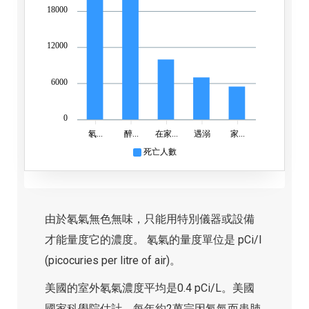
18000
12000
6000
0
氡...
醉...
在家...
遇溺
家...
死亡人數
由於氡氣無色無味，只能用特別儀器或設備
才能量度它的濃度。 氡氣的量度單位是 pCi/l
(picocuries per litre of air)。
美國的室外氡氣濃度平均是0.4 pCi/L。美國
國家科學院估計，每年約2萬宗因氡氣而患肺