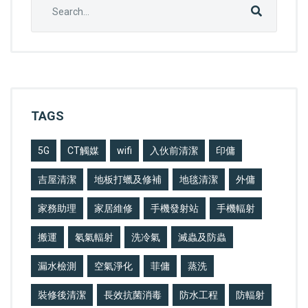
TAGS
5G
CT觸媒
wifi
入伙前清潔
印傭
吉屋清潔
地板打蠟及修補
地毯清潔
外傭
家務助理
家居維修
手機發射站
手機輻射
搬運
氡氣輻射
洗冷氣
滅蟲及防蟲
漏水檢測
空氣淨化
菲傭
蒸洗
裝修後清潔
長效抗菌消毒
防水工程
防輻射