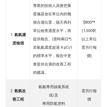
專業的技術人員會把量
度儀器放在單位內的幾
個合適位置，隔天再到
$800**
單位檢查濃度水平，再
(1,500呎
1.
氡氣濃
提供報告。(需時兩日*)
以上單位
度檢測
若氡氣濃度超過 4 pCi/l
需另行報
的標準水平，報告中更
價)
會提供合適的改善工程
的建議。
氡氣專用抽風系統
2.
氡氣改
需另行報
或/及
善工程
價
專用防氡塗料