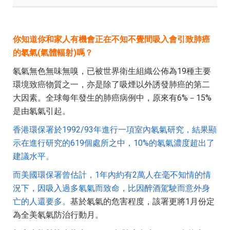
你知道你和家人有機會正在不知不覺間吸入會引致肺癌
的氡氣(氣體輻射)嗎？
氡氣無色無味無嗅，已被世界衛生組織公佈為19種主要
環境致癌物質之一，亦是除了吸煙以外誘發肺癌的第二
大因素。全球每年發生的肺癌病例中，原來有6%－15%
是由氡氣引起。
香港環保署於1992/93年進行一項室內氡氣研究，結果顯
示在進行研究的619個處所之中，10%的氡氣濃度超出了
建議水平。
而美國環保署曾估計，1年內約有2萬人在毫不知情的情
況下，因吸入過多氡氣而致命，比因醉酒駕駛而意外身
亡的人還要多。
基於氡氣的危害程度，該署更將1月份定
為全美氡氣防治行動月。