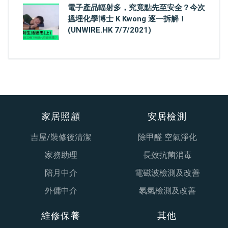
電子產品輻射多，究竟點先至安全？今次
搵埋化學博士 K Kwong 逐一拆解！
(UNWIRE.HK 7/7/2021)
家居照顧
安居檢測
吉屋/裝修後清潔
除甲醛 空氣淨化
家務助理
長效抗菌消毒
陪月中介
電磁波檢測及改善
外傭中介
氡氣檢測及改善
維修保養
其他