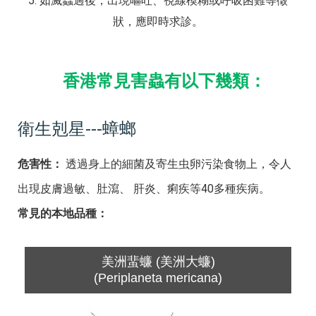
5. 如滅蟲過後，出現嘔吐、視線模糊或呼吸困難等徵
狀，應即時求診。
香港常見害蟲有以下幾類：
衛生剋星---蟑螂
危害性：
透過身上的細菌及寄生虫卵污染食物上，令人
出現皮膚過敏、肚瀉、 肝炎、痢疾等40多種疾病。
常見的本地品種：
美洲蜚蠊 (美洲大蠊)
(Periplaneta mericana)