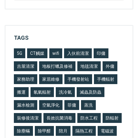
TAGS
5G
CT觸媒
wifi
入伙前清潔
印傭
吉屋清潔
地板打蠟及修補
地毯清潔
外傭
家務助理
家居維修
手機發射站
手機輻射
搬運
氡氣輻射
洗冷氣
滅蟲及防蟲
漏水檢測
空氣淨化
菲傭
蒸洗
裝修後清潔
長效抗菌消毒
防水工程
防輻射
除塵蟎
除甲醛
陪月
隔熱工程
電磁波