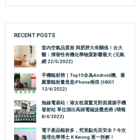
RECENT POSTS
室內空氣品質差 與肥胖大有關係！台大
醫：揮發性有機化學物質影響最大 (元氣
網 22/5/2022)
手機輻射榜｜Top10全為Android機、最
嚴重輻射量竟是iPhone兩倍 (HK01
12/4/2022)
無線電基站︳港女租屋驚見對面屋築手機
發射站 單位測出高頻電磁波憂患癌 (晴報
8/4/2022)
電子產品輻射多，究竟點先至安全？今次
搵埋化學博士 K Kwong 逐一拆解！