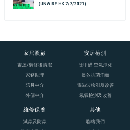
(UNWIRE.HK 7/7/2021)
家居照顧
安居檢測
吉屋/裝修後清潔
除甲醛 空氣淨化
家務助理
長效抗菌消毒
陪月中介
電磁波檢測及改善
外傭中介
氡氣檢測及改善
維修保養
其他
滅蟲及防蟲
聯絡我們