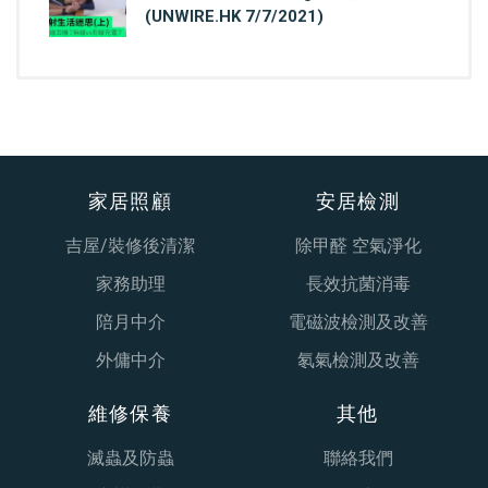
(UNWIRE.HK 7/7/2021)
家居照顧
安居檢測
吉屋/裝修後清潔
除甲醛 空氣淨化
家務助理
長效抗菌消毒
陪月中介
電磁波檢測及改善
外傭中介
氡氣檢測及改善
維修保養
其他
滅蟲及防蟲
聯絡我們