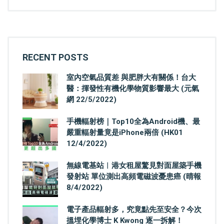
RECENT POSTS
室內空氣品質差 與肥胖大有關係！台大
醫：揮發性有機化學物質影響最大 (元氣
網 22/5/2022)
手機輻射榜｜Top10全為Android機、最
嚴重輻射量竟是iPhone兩倍 (HK01
12/4/2022)
無線電基站︳港女租屋驚見對面屋築手機
發射站 單位測出高頻電磁波憂患癌 (晴報
8/4/2022)
電子產品輻射多，究竟點先至安全？今次
搵埋化學博士 K Kwong 逐一拆解！