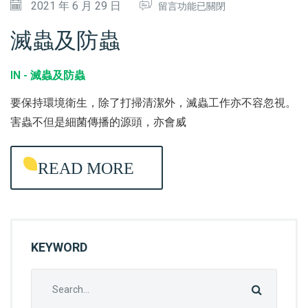
在
2021 年 6 月 29 日
留言功能已關閉
〈
滅蟲及防蟲
滅
蟲
IN -
滅蟲及防蟲
及
要保持環境衛生，除了打掃清潔外，滅蟲工作亦不容忽視。
防
害蟲不但是細菌傳播的源頭，亦會威
蟲
〉
READ MORE
中
KEYWORD
Search
for: