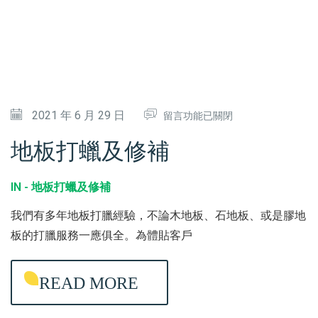
在
2021 年 6 月 29 日
留言功能已關閉
〈
地板打蠟及修補
地
板
IN -
地板打蠟及修補
打
我們有多年地板打臘經驗，不論木地板、石地板、或是膠地
蠟
板的打臘服務一應俱全。為體貼客戶
及
修
READ MORE
補
〉