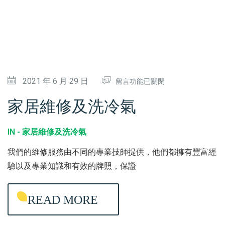
中
在
2021 年 6 月 29 日
留言功能已關閉
〈
家居維修及洗冷氣
家
居
IN -
家居維修及洗冷氣
維
我們的維修服務由不同的專業技師提供，他們都擁有豐富經
修
驗以及專業知識和有效的牌照，保證
及
洗
READ MORE
冷
氣