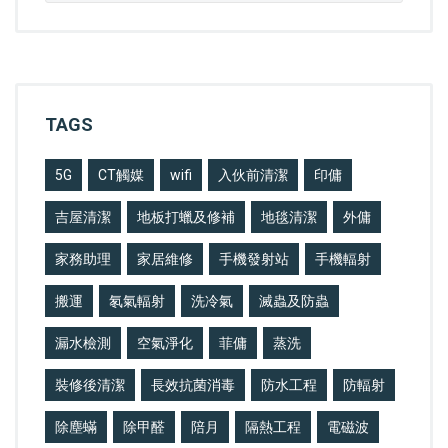
TAGS
5G
CT觸媒
wifi
入伙前清潔
印傭
吉屋清潔
地板打蠟及修補
地毯清潔
外傭
家務助理
家居維修
手機發射站
手機輻射
搬運
氡氣輻射
洗冷氣
滅蟲及防蟲
漏水檢測
空氣淨化
菲傭
蒸洗
裝修後清潔
長效抗菌消毒
防水工程
防輻射
除塵蟎
除甲醛
陪月
隔熱工程
電磁波