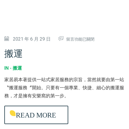
中
在
2021 年 6 月 29 日
留言功能已關閉
〈
搬運
搬
運
IN -
搬運
〉
家居易本著提供一站式家居服務的宗旨，當然就要由第一站
中
〝搬運服務〞開始。只要有一個專業、快捷、細心的搬運服
務，才是擁有安樂窩的第一步。
READ MORE