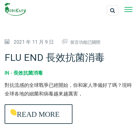
在
2021 年 11 月 9 日
留言功能已關閉
〈
FLU END 長效抗菌消毒
F
L
IN -
長效抗菌消毒
U
對抗流感的全球戰爭已經開始，你和家人準備好了嗎？現時
E
全球各地的細菌和病毒越來越厲害，
N
D
READ MORE
長
效
抗