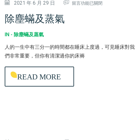
在
2021 年 6 月 29 日
留言功能已關閉
〈
除塵蟎及蒸氣
除
塵
IN -
除塵蟎及蒸氣
蟎
人的一生中有三分一的時間都在睡床上度過，可見睡床對我
及
們非常重要，但你有清潔過你的床褥
蒸
氣
READ MORE
〉
中