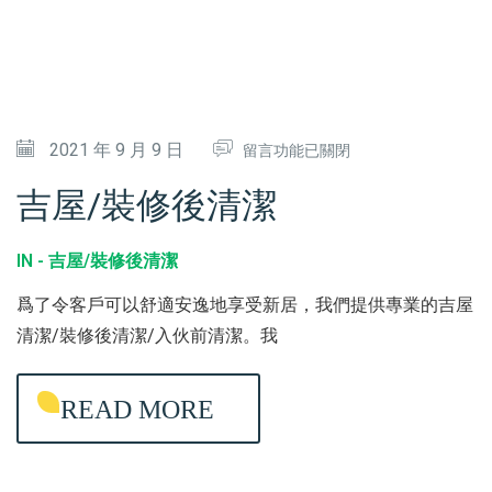
菌
消
毒
〉
在
2021 年 9 月 9 日
中
留言功能已關閉
〈
吉屋/裝修後清潔
吉
屋
IN -
吉屋/裝修後清潔
/
爲了令客戶可以舒適安逸地享受新居，我們提供專業的吉屋
裝
清潔/裝修後清潔/入伙前清潔。我
修
後
READ MORE
清
潔
〉