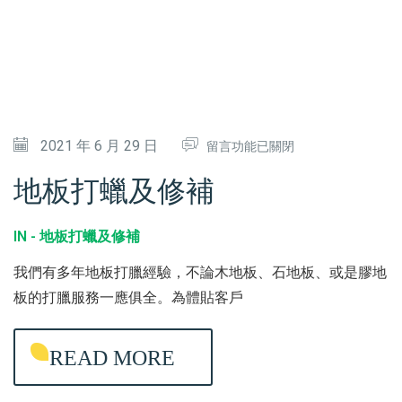
在
2021 年 6 月 29 日
留言功能已關閉
〈
地板打蠟及修補
地
板
IN -
地板打蠟及修補
打
我們有多年地板打臘經驗，不論木地板、石地板、或是膠地
蠟
板的打臘服務一應俱全。為體貼客戶
及
修
READ MORE
補
〉