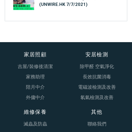
(UNWIRE.HK 7/7/2021)
家居照顧
安居檢測
吉屋/裝修後清潔
除甲醛 空氣淨化
家務助理
長效抗菌消毒
陪月中介
電磁波檢測及改善
外傭中介
氡氣檢測及改善
維修保養
其他
滅蟲及防蟲
聯絡我們