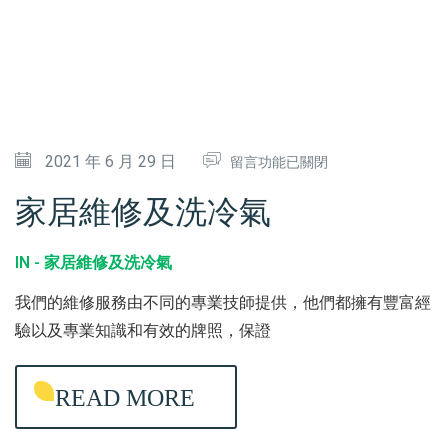
中
在
2021 年 6 月 29 日
留言功能已關閉
〈
家居維修及洗冷氣
家
居
IN -
家居維修及洗冷氣
維
我們的維修服務由不同的專業技師提供，他們都擁有豐富經
修
驗以及專業知識和有效的牌照，保證
及
洗
READ MORE
冷
氣