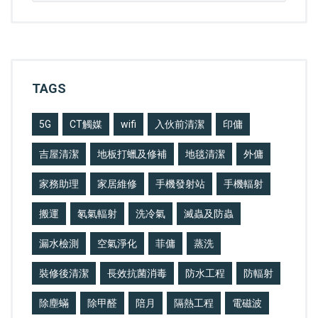
TAGS
5G
CT觸媒
wifi
入伙前清潔
印傭
吉屋清潔
地板打蠟及修補
地毯清潔
外傭
家務助理
家居維修
手機發射站
手機輻射
搬運
氡氣輻射
洗冷氣
滅蟲及防蟲
漏水檢測
空氣淨化
菲傭
蒸洗
裝修後清潔
長效抗菌消毒
防水工程
防輻射
除塵蟎
除甲醛
陪月
隔熱工程
電磁波