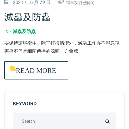
在
2021 年 6 月 29 日
留言功能已關閉
〈
滅蟲及防蟲
滅
蟲
IN -
滅蟲及防蟲
及
要保持環境衛生，除了打掃清潔外，滅蟲工作亦不容忽視。
防
害蟲不但是細菌傳播的源頭，亦會威
蟲
〉
READ MORE
中
KEYWORD
Search
for: