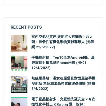
RECENT POSTS
室內空氣品質差 與肥胖大有關係！台大
醫：揮發性有機化學物質影響最大 (元氣
網 22/5/2022)
手機輻射榜｜Top10全為Android機、最
嚴重輻射量竟是iPhone兩倍 (HK01
12/4/2022)
無線電基站︳港女租屋驚見對面屋築手機
發射站 單位測出高頻電磁波憂患癌 (晴報
8/4/2022)
電子產品輻射多，究竟點先至安全？今次
搵埋化學博士 K Kwong 逐一拆解！