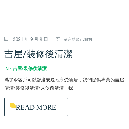
菌
消
毒
〉
在
2021 年 9 月 9 日
中
留言功能已關閉
〈
吉屋/裝修後清潔
吉
屋
IN -
吉屋/裝修後清潔
/
爲了令客戶可以舒適安逸地享受新居，我們提供專業的吉屋
裝
清潔/裝修後清潔/入伙前清潔。我
修
後
READ MORE
清
潔
〉