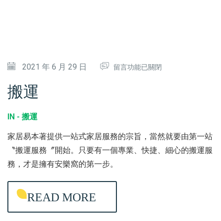
中
在
2021 年 6 月 29 日
留言功能已關閉
〈
搬運
搬
運
IN -
搬運
〉
家居易本著提供一站式家居服務的宗旨，當然就要由第一站
中
〝搬運服務〞開始。只要有一個專業、快捷、細心的搬運服
務，才是擁有安樂窩的第一步。
READ MORE