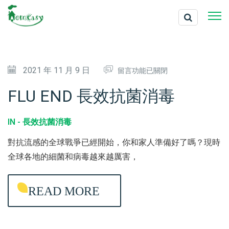
在
2021 年 11 月 9 日
留言功能已關閉
〈
FLU END 長效抗菌消毒
F
L
IN -
長效抗菌消毒
U
對抗流感的全球戰爭已經開始，你和家人準備好了嗎？現時
E
全球各地的細菌和病毒越來越厲害，
N
D
READ MORE
長
效
抗