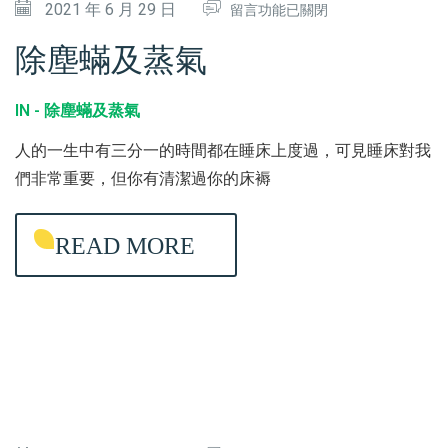
在
2021 年 6 月 29 日
留言功能已關閉
〈
除塵蟎及蒸氣
除
塵
IN -
除塵蟎及蒸氣
蟎
人的一生中有三分一的時間都在睡床上度過，可見睡床對我
及
們非常重要，但你有清潔過你的床褥
蒸
氣
READ MORE
〉
中