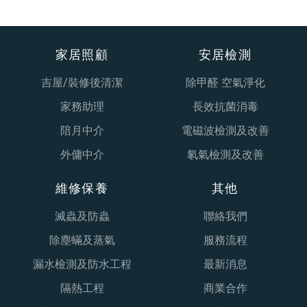
家居照顧
安居檢測
吉屋/裝修後清潔
除甲醛 空氣淨化
家務助理
長效抗菌消毒
陪月中介
電磁波檢測及改善
外傭中介
氡氣檢測及改善
維修保養
其他
滅蟲及防蟲
聯絡我們
除塵蟎及蒸氣
服務流程
漏水檢測及防水工程
最新消息
隔熱工程
商業合作