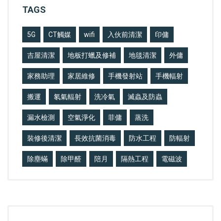
TAGS
5G
CT觸媒
wifi
入伙前清潔
印傭
吉屋清潔
地板打蠟及修補
地毯清潔
外傭
家務助理
家居維修
手機發射站
手機輻射
搬運
氡氣輻射
洗冷氣
滅蟲及防蟲
漏水檢測
空氣淨化
菲傭
蒸洗
裝修後清潔
長效抗菌消毒
防水工程
防輻射
除塵蟎
除甲醛
陪月
隔熱工程
電磁波