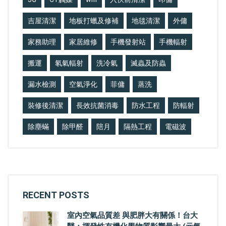
吉屋清潔
地板打蠟及修補
地毯清潔
外傭
家務助理
家居維修
手機發射站
手機輻射
搬運
氡氣輻射
洗冷氣
滅蟲及防蟲
漏水檢測
空氣淨化
菲傭
蒸洗
裝修後清潔
長效抗菌消毒
防水工程
防輻射
除塵蟎
除甲醛
陪月
隔熱工程
電磁波
RECENT POSTS
室內空氣品質差 與肥胖大有關係！台大