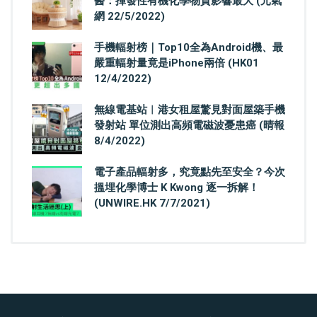
醫：揮發性有機化學物質影響最大 (元氣
網 22/5/2022)
手機輻射榜｜Top10全為Android機、最
嚴重輻射量竟是iPhone兩倍 (HK01
12/4/2022)
無線電基站︳港女租屋驚見對面屋築手機
發射站 單位測出高頻電磁波憂患癌 (晴報
8/4/2022)
電子產品輻射多，究竟點先至安全？今次
搵埋化學博士 K Kwong 逐一拆解！
(UNWIRE.HK 7/7/2021)