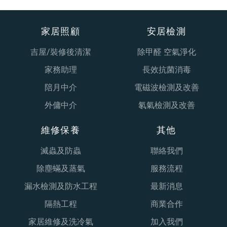
家居照顧
安居檢測
吉屋/裝修後清潔
除甲醛 空氣淨化
家務助理
長效抗菌消毒
陪月中介
電磁波檢測及改善
外傭中介
氡氣檢測及改善
維修保養
其他
滅蟲及防蟲
聯絡我們
除塵蟎及蒸氣
服務流程
漏水檢測及防水工程
最新消息
隔熱工程
商業合作
家居維修及洗冷氣
加入我們