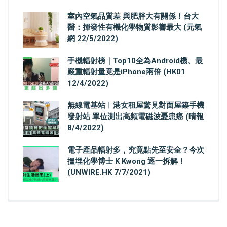
室內空氣品質差 與肥胖大有關係！台大
醫：揮發性有機化學物質影響最大 (元氣
網 22/5/2022)
手機輻射榜｜Top10全為Android機、最
嚴重輻射量竟是iPhone兩倍 (HK01
12/4/2022)
無線電基站︳港女租屋驚見對面屋築手機
發射站 單位測出高頻電磁波憂患癌 (晴報
8/4/2022)
電子產品輻射多，究竟點先至安全？今次
搵埋化學博士 K Kwong 逐一拆解！
(UNWIRE.HK 7/7/2021)