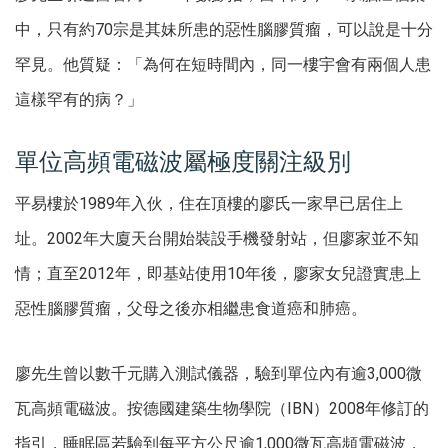
中，只有約70宗是其妹所患的惡性腦膠質瘤，可以說是十分
罕見。他質疑：「為何在短時間內，同一樓宇會有兩個人患
這樣罕有的病？」
單位高頻電磁波屬極度關注級別
平易樓於1989年入伙，住在頂樓的廖氏一家早已居住上
址。2002年大廈天台開始裝設手機發射站，但廖家並不知
情；直至2012年，即基站使用10年後，廖家女兒證實患上
惡性腦膠質瘤，父母之後亦相繼患食道癌和肺癌。
廖先生曾以數千元購入測試儀器，驗到單位內有逾3,000微
瓦高頻電磁波。按德國建築生物學院（IBN）2008年修訂的
指引，睡眠區若驗到每平方公尺逾1,000微瓦高頻電磁波，