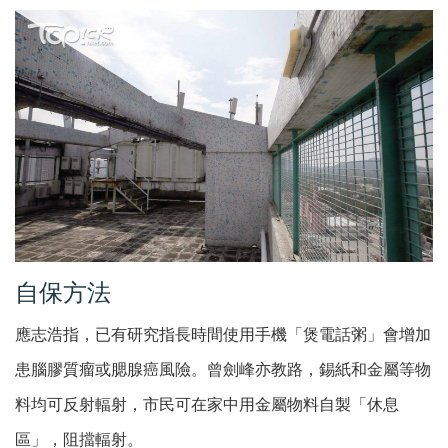
自保方法
應志浩指，已有研究指長時間使用手機「煲電話粥」會增加
患腦膠質瘤或腮腺癌風險。曾劍峰亦教路，錫紙和金屬等物
料均可反射輻射，市民可在家中用金屬物料自製「休息
區」，阻擋輻射。