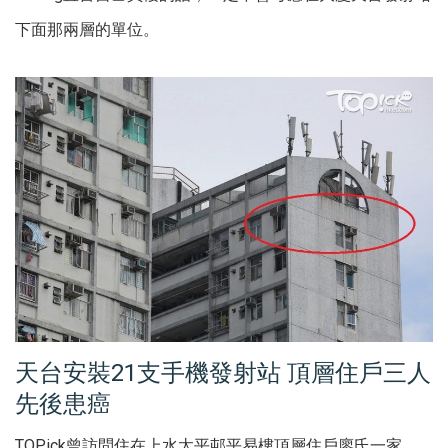
下面那兩層的單位。
天台安裝21支手機發射站 頂層住戶三人
先後患癌
TOPick曾訪問住在上水太平邨平易樓頂層住戶廖氏一家，