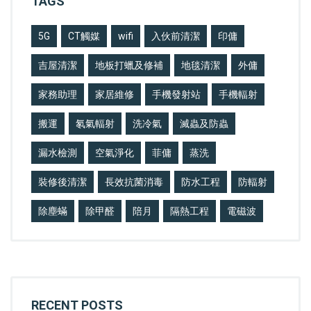
TAGS
5G
CT觸媒
wifi
入伙前清潔
印傭
吉屋清潔
地板打蠟及修補
地毯清潔
外傭
家務助理
家居維修
手機發射站
手機輻射
搬運
氡氣輻射
洗冷氣
滅蟲及防蟲
漏水檢測
空氣淨化
菲傭
蒸洗
裝修後清潔
長效抗菌消毒
防水工程
防輻射
除塵蟎
除甲醛
陪月
隔熱工程
電磁波
RECENT POSTS