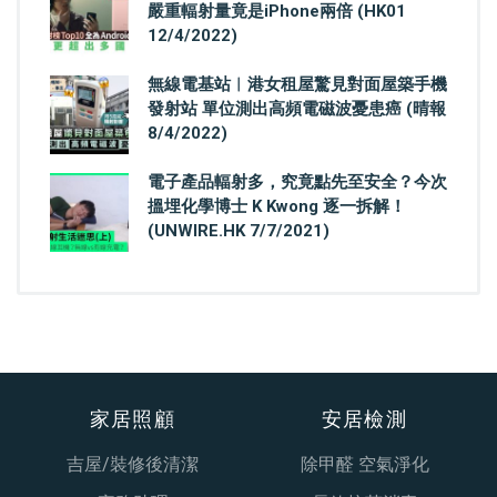
嚴重輻射量竟是iPhone兩倍 (HK01
12/4/2022)
無線電基站︳港女租屋驚見對面屋築手機
發射站 單位測出高頻電磁波憂患癌 (晴報
8/4/2022)
電子產品輻射多，究竟點先至安全？今次
搵埋化學博士 K Kwong 逐一拆解！
(UNWIRE.HK 7/7/2021)
家居照顧
安居檢測
吉屋/裝修後清潔
除甲醛 空氣淨化