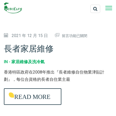
在
2021 年 12 月 15 日
留言功能已關閉
〈
長者家居維修
長
者
IN -
家居維修及洗冷氣
家
香港特區政府在2008年推出『長者維修自住物業津貼計
居
劃』，每位合資格的長者自住業主最
維
修
READ MORE
〉
中