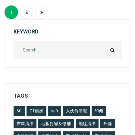
1
2
KEYWORD
Search
for:
TAGS
5G
CT觸媒
wifi
入伙前清潔
印傭
吉屋清潔
地板打蠟及修補
地毯清潔
外傭