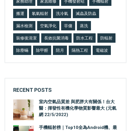
家務助理
家居維修
手機發射站
手機輻射
搬運
氡氣輻射
洗冷氣
滅蟲及防蟲
漏水檢測
空氣淨化
菲傭
蒸洗
裝修後清潔
長效抗菌消毒
防水工程
防輻射
除塵蟎
除甲醛
陪月
隔熱工程
電磁波
RECENT POSTS
室內空氣品質差 與肥胖大有關係！台大
醫：揮發性有機化學物質影響最大 (元氣
網 22/5/2022)
手機輻射榜｜Top10全為Android機、最