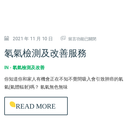
務
〉
中
在
2021 年 11 月 10 日
留言功能已關閉
〈
氡氣檢測及改善服務
氡
氣
IN -
氡氣檢測及改善
檢
你知道你和家人有機會正在不知不覺間吸入會引致肺癌的氡
測
氣(氣體輻射)嗎？ 氡氣無色無味
及
改
READ MORE
善
服
務