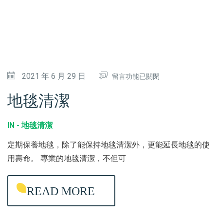
在
2021 年 6 月 29 日
留言功能已關閉
〈
地毯清潔
地
毯
IN -
地毯清潔
清
定期保養地毯，除了能保持地毯清潔外，更能延長地毯的使
潔
用壽命。 專業的地毯清潔，不但可
〉
中
READ MORE