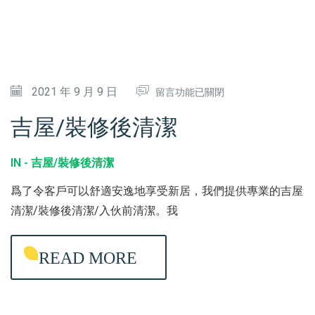
在
2021 年 9 月 9 日
留言功能已關閉
〈
吉屋/裝修後清潔
吉
屋
IN -
吉屋/裝修後清潔
/
爲了令客戶可以舒適安逸地享受新居，我們提供專業的吉屋
裝
清潔/裝修後清潔/入伙前清潔。我
修
後
READ MORE
清
潔
〉