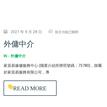
菌
消
毒
〉
在
2021 年 9 月 28 日
中
留言功能已關閉
〈
外傭中介
外
傭
IN -
外傭中介
中
家居易僱傭服務中心 (職業介紹所牌照號碼：73780)，隸屬
介
於家居易服務有限公司，專
〉
中
READ MORE