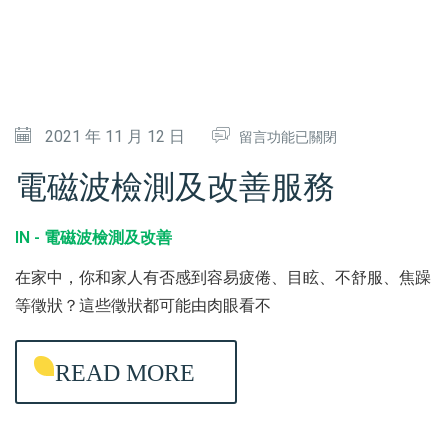
在
2021 年 11 月 12 日
留言功能已關閉
〈
電磁波檢測及改善服務
電
磁
IN -
電磁波檢測及改善
波
在家中，你和家人有否感到容易疲倦、目眩、不舒服、焦躁
檢
等徵狀？這些徵狀都可能由肉眼看不
測
及
READ MORE
改
善
服