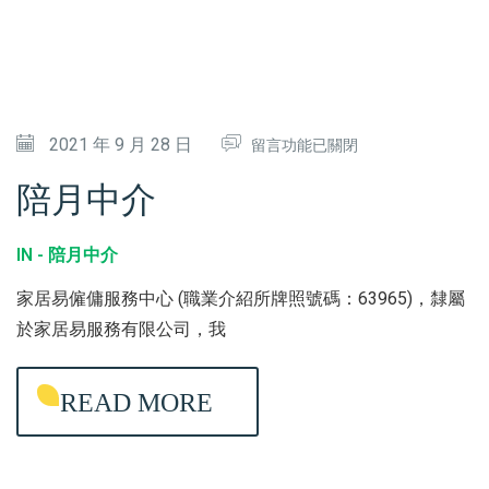
在
2021 年 9 月 28 日
留言功能已關閉
〈
陪月中介
陪
月
IN -
陪月中介
中
家居易僱傭服務中心 (職業介紹所牌照號碼：63965)，隸屬
介
於家居易服務有限公司，我
〉
中
READ MORE