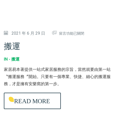
中
在
2021 年 6 月 29 日
留言功能已關閉
〈
搬運
搬
運
IN -
搬運
〉
家居易本著提供一站式家居服務的宗旨，當然就要由第一站
中
〝搬運服務〞開始。只要有一個專業、快捷、細心的搬運服
務，才是擁有安樂窩的第一步。
READ MORE