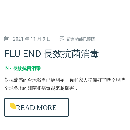
〉
中
在
2021 年 11 月 9 日
留言功能已關閉
〈
FLU END 長效抗菌消毒
F
L
IN -
長效抗菌消毒
U
對抗流感的全球戰爭已經開始，你和家人準備好了嗎？現時
E
全球各地的細菌和病毒越來越厲害，
N
D
READ MORE
長
效
抗