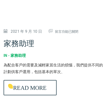
在
2021 年 9 月 10 日
留言功能已關閉
〈
家務助理
家
務
IN -
家務助理
助
為配合客戶的需要及減輕家居生活的煩惱，我們提供不同的
理
計劃供客戶選用，包括基本的單次、
〉
中
READ MORE