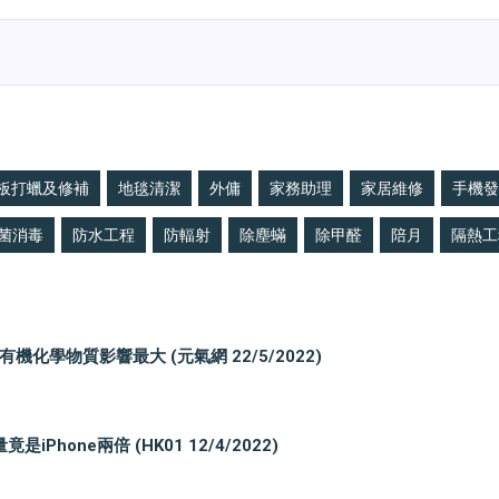
板打蠟及修補
地毯清潔
外傭
家務助理
家居維修
手機發
菌消毒
防水工程
防輻射
除塵蟎
除甲醛
陪月
隔熱工
學物質影響最大 (元氣網 22/5/2022)
Phone兩倍 (HK01 12/4/2022)