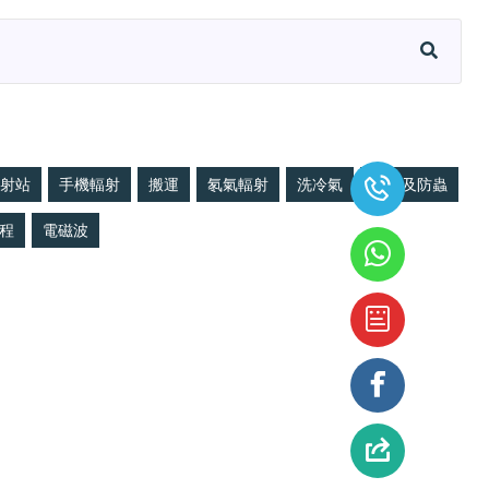
射站
手機輻射
搬運
氡氣輻射
洗冷氣
滅蟲及防蟲
程
電磁波