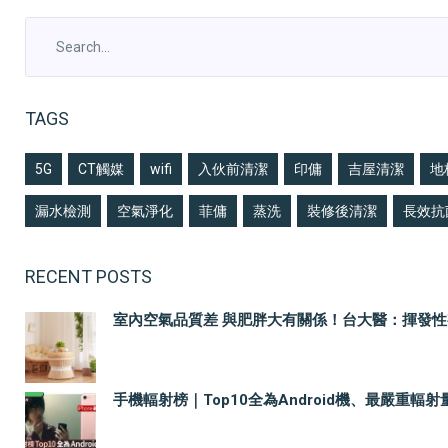
TAGS
5G
CT觸媒
wifi
入伙前清潔
印傭
吉屋清潔
地
漏水檢測
空氣淨化
菲傭
蒸洗
裝修後清潔
長效抗
RECENT POSTS
室內空氣品質差 與肥胖大有關係！台大醫：揮發性有機化
手機輻射榜｜Top10全為Android機、最嚴重輻射量竟是i