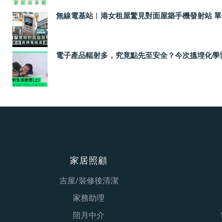
無線電基站︳港女租屋驚見對面屋築手機發射站 單位測出
電子產品輻射多，究竟點先至安全？今次搵埋化學博士 K Kw
家居照顧
吉屋/裝修後清潔
家務助理
陪月中介