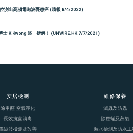
高頻電磁波憂患癌 (晴報 8/4/2022)
ong 逐一拆解！ (UNWIRE.HK 7/7/2021)
安居檢測
維修保養
除甲醛 空氣淨化
滅蟲及防蟲
長效抗菌消毒
除塵蟎及蒸氣
電磁波檢測及改善
漏水檢測及防水工