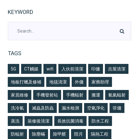
KEYWORD
TAGS
5G
CT觸媒
wifi
入伙前清潔
印傭
吉屋清潔
地板打蠟及修補
地毯清潔
外傭
家務助理
家居維修
手機發射站
手機輻射
搬運
氡氣輻射
洗冷氣
滅蟲及防蟲
漏水檢測
空氣淨化
菲傭
蒸洗
裝修後清潔
長效抗菌消毒
防水工程
防輻射
除塵蟎
除甲醛
陪月
隔熱工程