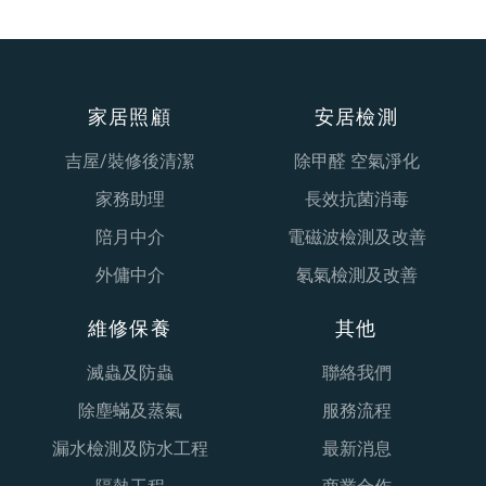
家居照顧
安居檢測
吉屋/裝修後清潔
除甲醛 空氣淨化
家務助理
長效抗菌消毒
陪月中介
電磁波檢測及改善
外傭中介
氡氣檢測及改善
維修保養
其他
滅蟲及防蟲
聯絡我們
除塵蟎及蒸氣
服務流程
漏水檢測及防水工程
最新消息