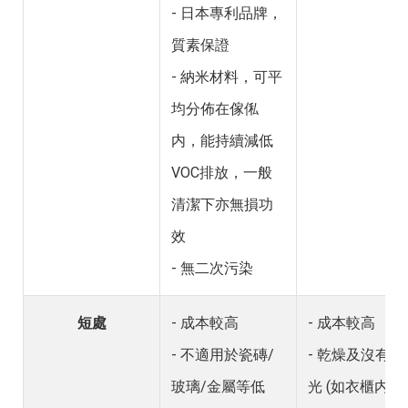
- 日本專利品牌，
質素保證
- 納米材料，可平
均分佈在傢俬
内，能持續減低
VOC排放，一般
清潔下亦無損功
效
- 無二次污染
短處
- 成本較高
- 成本較高
- 不適用於瓷磚/
- 乾燥及沒有紫
玻璃/金屬等低
光 (如衣櫃内及