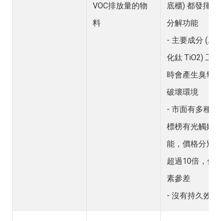
VOC排放量的物
底櫃) 都發揮不
料
分解功能
- 主要成分 (二
化鈦 TiO2) 工作
時會產生臭氧
破壞環境
- 市面有多種產
標榜有光觸媒
能，價格分別
超過10倍，但
素參差
- 沒有持久效力